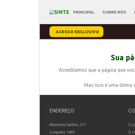
PRINCIPAL
SOBRE NÓS
ACESSO EXCLUSIVO
Sua pá
Acreditamos que a página que voc
Mas isso é uma ótima o
ENDEREÇO
CO
Alameda Santos, 211
co
Conjunto 1403
+5