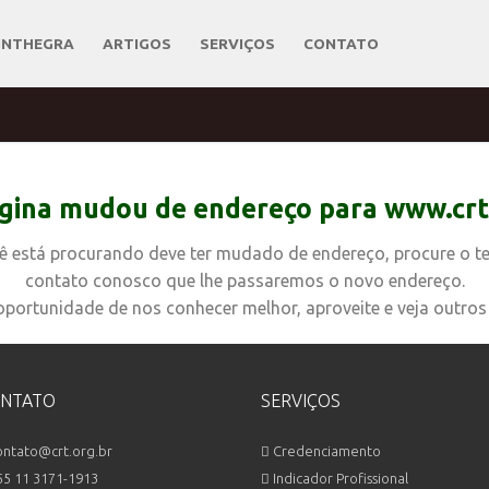
INTHEGRA
ARTIGOS
SERVIÇOS
CONTATO
gina mudou de endereço para
www.crt
ê está procurando deve ter mudado de endereço, procure o t
contato conosco que lhe passaremos o novo endereço.
portunidade de nos conhecer melhor, aproveite e veja outros 
NTATO
SERVIÇOS
ntato@crt.org.br
Credenciamento
5 11 3171-1913
Indicador Profissional