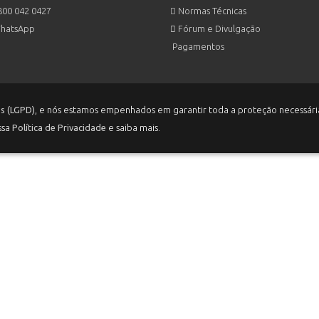
00 042 0427
Normas Técnicas
hatsApp
Fórum e Divulgação
Pagamentos
os (LGPD)
, e nós estamos empenhados em garantir toda a proteção necessária
ssa
Política de Privacidade
e saiba mais.