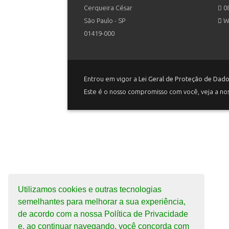
Cerqueira César
08
São Paulo - SP
W
01419-000
Entrou em vigor a
Lei Geral de Proteção de Dad
Este é o nosso compromisso com você, veja a no
Utilizamos cookies e outras tecnologias
semelhantes para melhorar a sua experiência,
de acordo com a nossa Política de Privacidade
e, ao continuar navegando, você concorda com